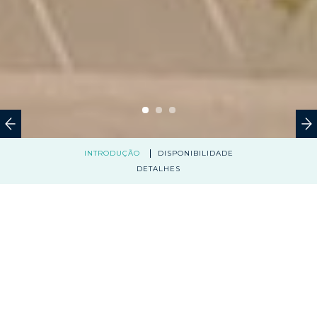
INTRODUÇÃO
DISPONIBILIDADE
DETALHES
28.000 M²
T2, T2 C/ TERRAÇO,T3