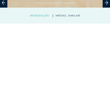
VISTA DE UM IMÓVEL SIMILAR
INTRODUÇÃO
IMÓVEL SIMILAR
ÁREA PARA ATM
ECONOMATO
90 M²
Apresentamos uma loja situada na cidade do Cubal na
província de Benguela, junto às principais agências
bancárias da cidade.